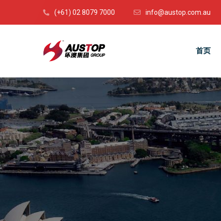
(+61) 02 8079 7000
info@austop.com.au
首页