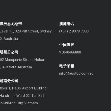
澳洲悉尼总部
澳洲电话
 Level 15, 329 Pitt Street, Sydney
(+61) 2 8079 7000
, Australia
中国直拨
塔州分公司
95040466800
152 Macquarie Street, Hobart
电子邮箱
 Australia Australia
info@austop.com.au
越南分公司
 floor 1, HaDo Airport Building,
a street, Ward 02, Tan Binh
 HoChiMinh City, Vietnam