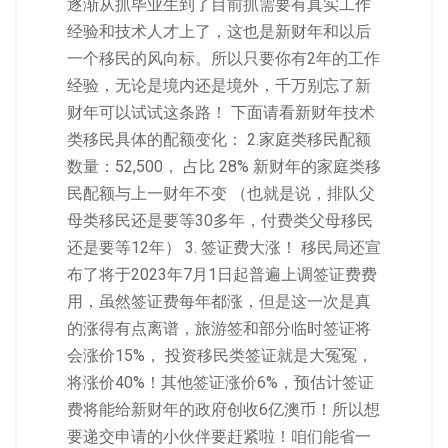
逐渐从抓毕业生到了目前抓需要有真实工作
经验和技术人才上了，这也是新财年和以后
一个移民的风向标。所以只要你有2年的工作
经验，无论是境内还是境外，千万别忘了新
财年可以试试这条路！ 下面请看新财年技术
类移民具体的配额变化： 2.家庭类移民配额
数量：52,500， 占比 28% 新财年的家庭类移
民配额与上一财年不变 （也就是说，排队父
母类移民还是要等30多年，付费类父母移民
还是要等12年） 3. 签证费大涨！ 移民局还宣
布了将于2023年7月1日起普遍上调签证费费
用，虽然签证费每年都涨，但是这一次是真
的涨得有点离谱，旅游签和部分临时签证将
会涨价15%， 投资移民类签证就是大冤冤，
将涨价40%！其他签证涨价6%，预估计签证
费将能给新财年的政府创收6亿澳币！所以想
要递交申请的小伙伴要赶紧啦！咱们能省一