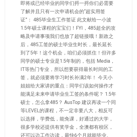
即将或已经毕业的同学们捋一捋你们必需要
了解并且只有一次申请机会的“超实用签
证”： 485毕业生工作签证 此文献给一小波
1.5年硕士课程的宝宝们！FYI，485超全的攻
略及申请事项我们也放了超链接哦！新政之
后，485工签的硕士毕业生时长，最长延长
到了5年！这个机会，咱们必须抓住！但许多
同学的硕士专业是1.5年制的，包括 Media，
IT等热门专业，所以想要获得最长时间的工
签，就必须要将学习时长补满2年！ 今天小
姐姐给大家讲的重点：同学们该如何操作才
能满足未来申请毕业生工签的条件呢？ 1.5年
硕士，怎么拿485？ AusTop 建议再读一个同
等LEVEL的课程，不一定非要八大，相反可
以选择，学费低，能免课，好通过的大学，
很多学校还提供有奖学金，全澳都有校区，
还可以边工作边读，最快6个月就能毕业。